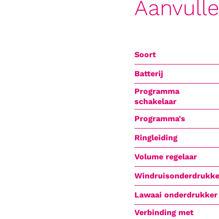
Aanvull
Soort
Batterij
Programma
schakelaar
Programma's
Ringleiding
Volume regelaar
Windruisonderdrukke
Lawaai onderdrukker
Verbinding met