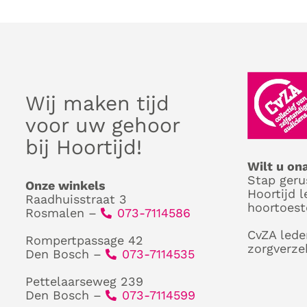
Wij maken tijd
voor uw gehoor
bij Hoortijd!
Wilt u on
Stap geru
Onze winkels
Hoortijd l
Raadhuisstraat 3
hoortoest
Rosmalen –
073-7114586
CvZA lede
Rompertpassage 42
zorgverze
Den Bosch –
073-7114535
Pettelaarseweg 239
Den Bosch –
073-7114599