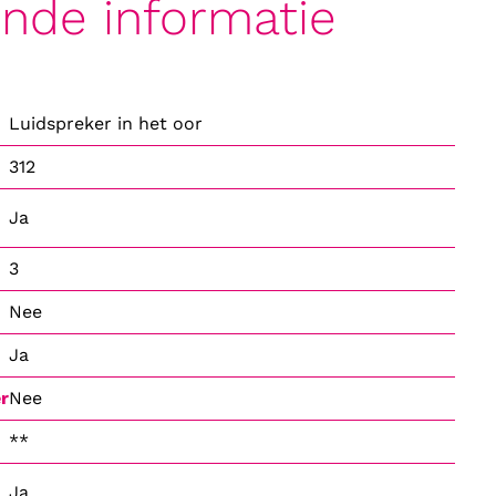
ende informatie
Luidspreker in het oor
312
Ja
3
Nee
Ja
r
Nee
**
Ja