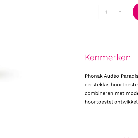
Phonak
Audeo
P70-
R
Paradise
Kenmerken
oplaadbaar
incl.
lader
Phonak Audéo Paradis
aantal
eersteklas hoortoestel:
combineren met moder
hoortoestel ontwikkeld