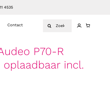
11 4535
Zoeken
Contact
naar:
Audeo P70-R
 oplaadbaar incl.