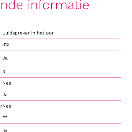
ende informatie
Luidspreker in het oor
312
Ja
3
Nee
Ja
r
Nee
**
Ja