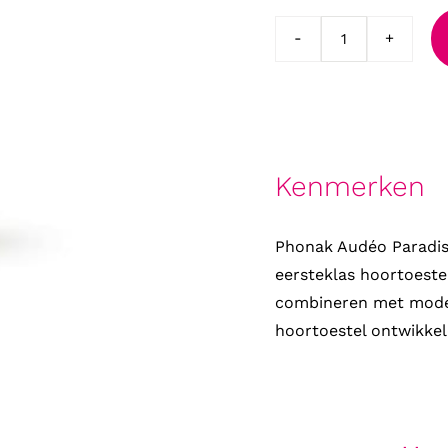
Phonak
Audeo
P50-
R
Paradise
Kenmerken
oplaadbaar
incl.
lader
Phonak Audéo Paradis
aantal
eersteklas hoortoestel:
combineren met moder
hoortoestel ontwikkeld