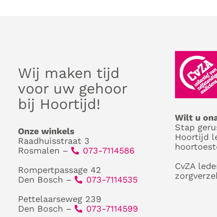
Wij maken tijd
voor uw gehoor
bij Hoortijd!
Wilt u on
Stap geru
Onze winkels
Hoortijd l
Raadhuisstraat 3
hoortoest
Rosmalen –
073-7114586
CvZA lede
Rompertpassage 42
zorgverze
Den Bosch –
073-7114535
Pettelaarseweg 239
Den Bosch –
073-7114599