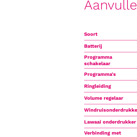
Aanvull
Soort
Batterij
Programma
schakelaar
Programma's
Ringleiding
Volume regelaar
Windruisonderdrukke
Lawaai onderdrukker
Verbinding met