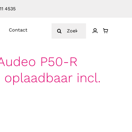
11 4535
Zoeken
Contact
naar:
Audeo P50-R
 oplaadbaar incl.