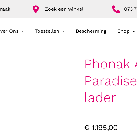
raak
Zoek een winkel
073 7
ver Ons
Toestellen
Bescherming
Shop
Phonak 
Paradise
lader
€
1.195,00